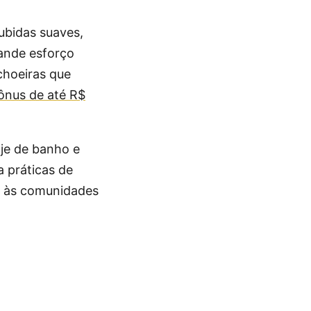
ubidas suaves,
rande esforço
choeiras que
ônus de até R$
aje de banho e
 práticas de
to às comunidades