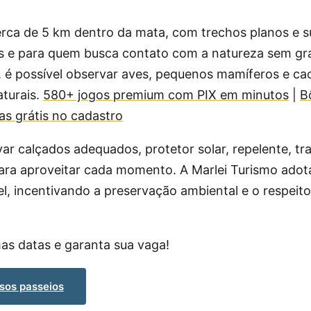
cerca de 5 km dentro da mata, com trechos planos e s
tes e para quem busca contato com a natureza sem g
, é possível observar aves, pequenos mamíferos e ca
turais.
580+ jogos premium com PIX em minutos
|
B
s grátis no cadastro
ar calçados adequados, protetor solar, repelente, tr
ara aproveitar cada momento. A Marlei Turismo adota
l, incentivando a preservação ambiental e o respei
as datas e garanta sua vaga!
ssos passeios