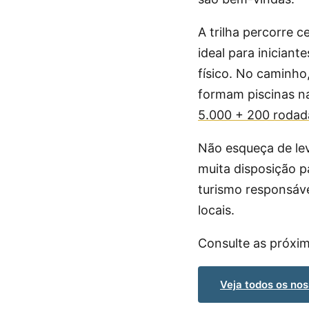
A trilha percorre 
ideal para inician
físico. No caminho
formam piscinas na
5.000 + 200 rodada
Não esqueça de lev
muita disposição p
turismo responsáve
locais.
Consulte as próxim
Veja todos os no