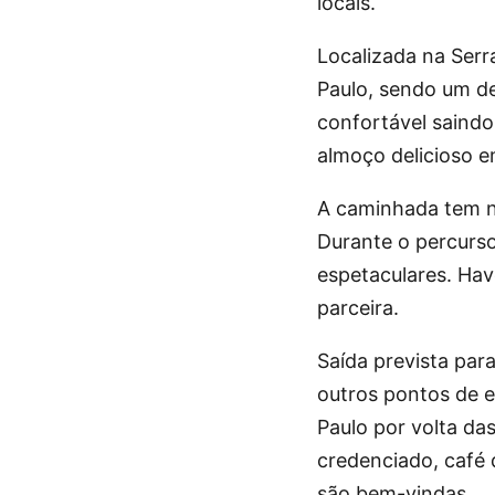
locais.
Localizada na Serr
Paulo, sendo um des
confortável saindo
almoço delicioso e
A caminhada tem n
Durante o percurso
espetaculares. Ha
parceira.
Saída prevista par
outros pontos de 
Paulo por volta das
credenciado, café 
são bem-vindas.