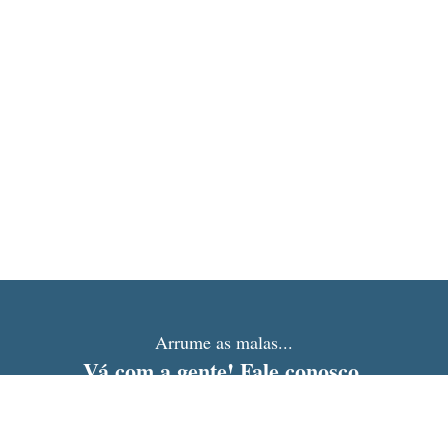
Arrume as malas...
Vá com a gente!
Fale conosco.
REDES SOCIAIS